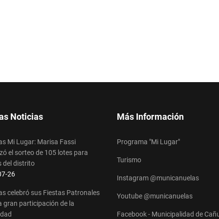
as Noticias
Más Información
s Mi Lugar: Marisa Fassi
Programa "Mi Lugar"
ó el sorteo de 105 lotes para
Turismo
 del distrito
s
07-26
Instagram @municanuelas
s celebró sus Fiestas Patronales
Youtube @municanuelas
 gran participación de la
idad
Facebook - Municipalidad de Cañ