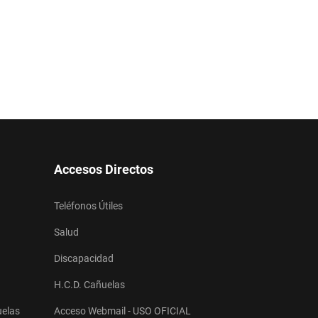
Accesos Directos
Teléfonos Útiles
Salud
Discapacidad
H.C.D. Cañuelas
uelas
Acceso Webmail - USO OFICIAL