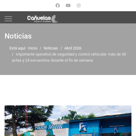
Noticias
Está aquí:
Inicio
Noticias
Abril 2026
Importante operativo de seguridad y control vehicular: más de 50
actas y 24 secuestros durante el fin de semana