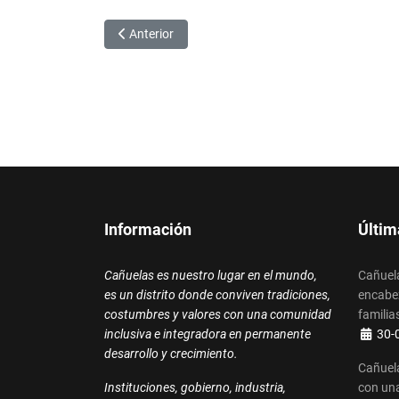
Artículo anterior: La Plaza Belgrano se prepara par
Anterior
Información
Últim
Cañuelas es nuestro lugar en el mundo,
Cañuela
es un distrito donde conviven tradiciones,
encabez
costumbres y valores con una comunidad
familias
Detalle
inclusiva e integradora en permanente
30-
desarrollo y crecimiento.
Cañuela
Instituciones, gobierno, industria,
con una