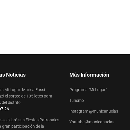
a vivir una tarde mundialista
as Noticias
Más Información
s Mi Lugar: Marisa Fassi
Programa "Mi Lugar"
ó el sorteo de 105 lotes para
Turismo
 del distrito
s
07-26
Instagram @municanuelas
s celebró sus Fiestas Patronales
Youtube @municanuelas
 gran participación de la