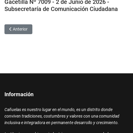
Gacetilla Nº 7009 - 2 de Junio de 2026 -
Subsecretaría de Comunicación Ciudadana
Artículo anterior: Convocatoria abierta para ingresar a la Guardia 
Anterior
Información
Cañuelas es nuestro lugar en el mundo, es un distrito donde
conviven tradiciones, costumbres y valores con una comunidad
inclusiva e integradora en permanente desarrollo y crecimiento.