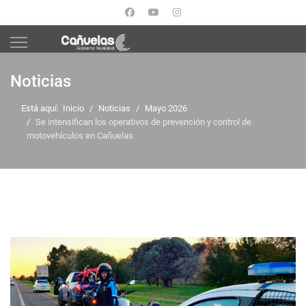
Noticias
Está aquí:
Inicio
Noticias
Mayo 2026
Se intensifican los operativos de prevención y control de
motovehículos en Cañuelas