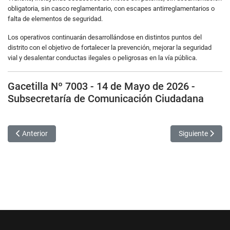
obligatoria, sin casco reglamentario, con escapes antirreglamentarios o
falta de elementos de seguridad.
Los operativos continuarán desarrollándose en distintos puntos del
distrito con el objetivo de fortalecer la prevención, mejorar la seguridad
vial y desalentar conductas ilegales o peligrosas en la vía pública.
Gacetilla Nº 7003 - 14 de Mayo de 2026 -
Subsecretaría de Comunicación Ciudadana
Artículo anterior: Servicios Públicos continúa con trabajos de mante
Artículo siguien
Anterior
Siguiente