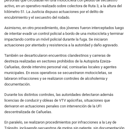
personas que circulaban en una motocicleta con pedido de secuestro
activo, en un operativo realizado sobre colectora de Ruta 3, a la altura del
kilómetro 51. La Justicia dispuso actuaciones por el delito de
encubrimiento y el secuestro del rodado.
Asimismo, en otro procedimiento, dos jóvenes fueron interceptados luego
de intentar evadir un control policial a bordo de una motocicleta y terminar
impactando contra un móvil policial durante la fuga. Se iniciaron
actuaciones por atentado y resistencia a la autoridad y daño agravado.
También se desarticularon encuentros clandestinos y carreras de
destreza realizadas en sectores prohibidos de la Autopista Ezeiza-
Cañuelas, donde intervino personal vial, comisarías locales y agentes
municipales. En esos operativos se secuestraron motocicletas, se
labraron infracciones y se realizaron controles de alcoholemia y
documentación.
Durante los distintos controles, las autoridades detectaron además
licencias de conducir y obleas de VTV apócrifas, situaciones que
derivaron en actuaciones penales con intervención de la UFI
descentralizada de Cañuelas.
En paralelo, se realizaron procedimientos por infracciones a la Ley de
Tránsito, incluyendo secuestros de motos sin patente, sin documentación