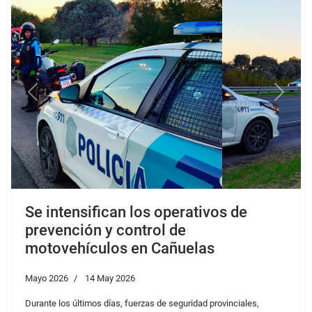
Previous
Next
Se intensifican los operativos de
prevención y control de
motovehículos en Cañuelas
Mayo 2026
14 May 2026
Durante los últimos días, fuerzas de seguridad provinciales,
Policía Comunal, Seguridad Vial, Guardia Urbana, Gendarmería
Nacional y agentes de Tránsito Municipal llevaron adelante una
serie de operativos conjuntos de prevención y control vehicular en
distintos puntos del partido de Cañuelas, con especial foco en
motocicletas, alcoholemia, documentación irregular y prevención